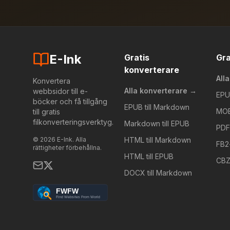
E-Ink
Gratis
Gra
konverterare
All
Konvertera
Alla konverterare →
webbsidor till e-
EPU
böcker och få tillgång
EPUB till Markdown
MOB
till gratis
filkonverteringsverktyg.
Markdown till EPUB
PDF
© 2026 E-Ink. Alla
HTML till Markdown
FB2
rättigheter förbehållna.
HTML till EPUB
CBZ
DOCX till Markdown