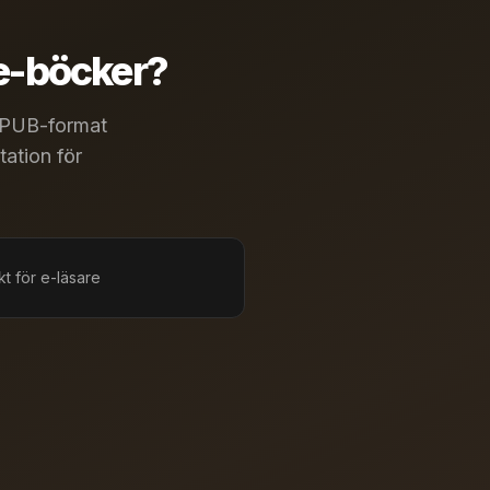
 e-böcker?
 EPUB-format
tation för
kt för e-läsare