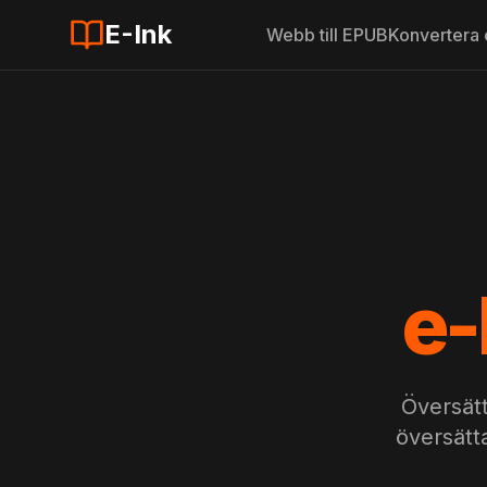
E-Ink
Webb till EPUB
Konvertera
e-
Översät
översätt