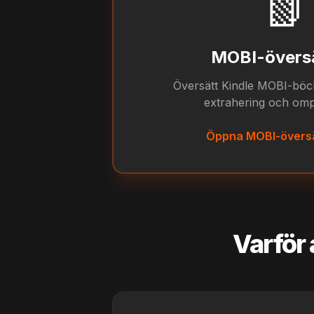
📗
MOBI-övers
Översätt Kindle MOBI-böc
extrahering och omp
Öppna MOBI-övers
Varför