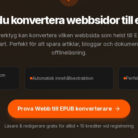
u konvertera webbsidor till
erktyg kan konvertera vilken webbsida som helst till
t. Perfekt för att spara artiklar, bloggar och dokumen
offlineläsning.
som
Automatisk innehållsextraktion
Perfe
Prova Webb till EPUB konverterare
Läsare & redigerare gratis för alltid • 10 krediter vid registrering