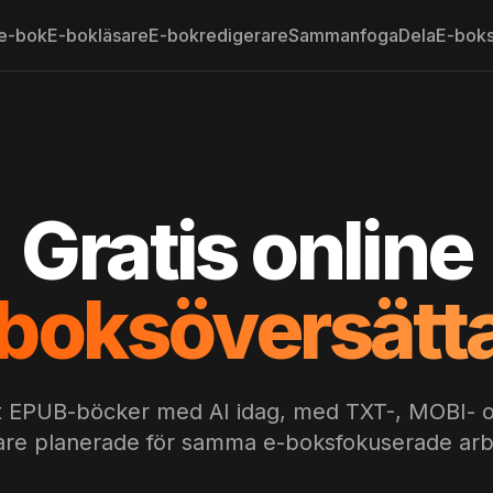
 e-bok
E-bokläsare
E-bokredigerare
Sammanfoga
Dela
E-boks
Gratis online
boksöversätt
t EPUB-böcker med AI idag, med TXT-, MOBI- 
are planerade för samma e-boksfokuserade arb