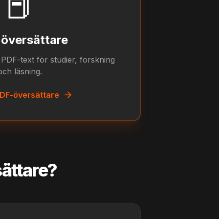
📕
översättare
PDF-text för studier, forskning
och läsning.
DF-översättare
ättare?