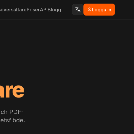
översättare
Priser
API
Blogg
Logga in
are
och PDF-
etsflöde.