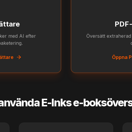
ättare
PDF-
ker med AI efter
Översätt extraherad 
aketering.
ättare
Öppna P
 använda E-Inks e-boksövers