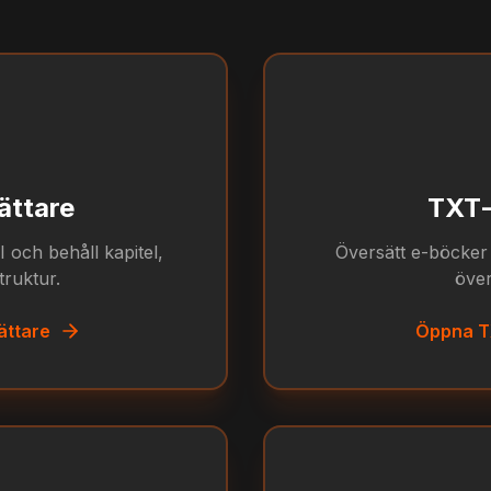
ättare
TXT-
och behåll kapitel,
Översätt e-böcker 
struktur.
över
ättare
Öppna T