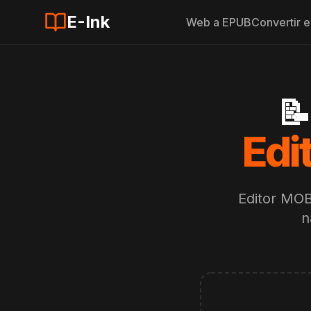
E-Ink
Web a EPUB
Convertir 
📝
Edi
Editor MOB
n