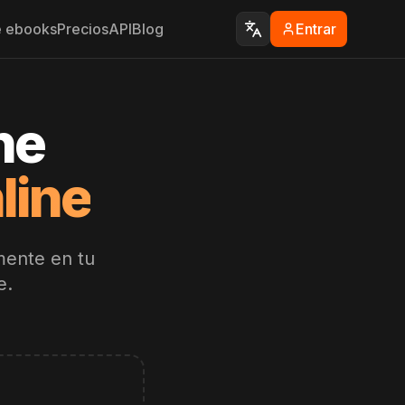
e ebooks
Precios
API
Blog
Entrar
ne
line
mente en tu
e.