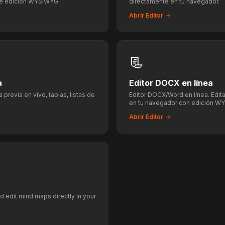
de edición WYSIWYG.
directamente en tu navegador.
Abrir Editor
📃
a
Editor DOCX en línea
 previa en vivo, tablas, listas de
Editor DOCX/Word en línea. Edi
en tu navegador con edición W
Abrir Editor
d edit mind maps directly in your