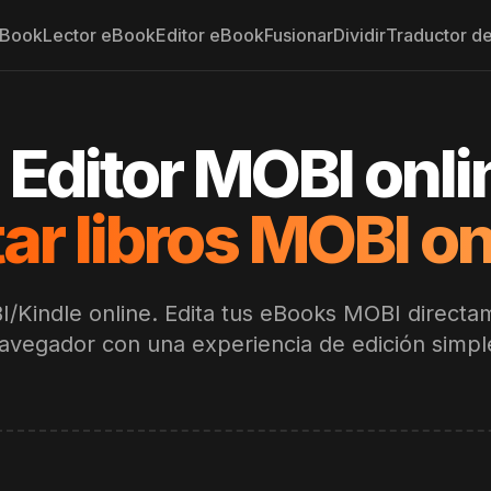
eBook
Lector eBook
Editor eBook
Fusionar
Dividir
Traductor d
Editor MOBI onli
tar libros MOBI on
I/Kindle online. Edita tus eBooks MOBI directa
avegador con una experiencia de edición simpl