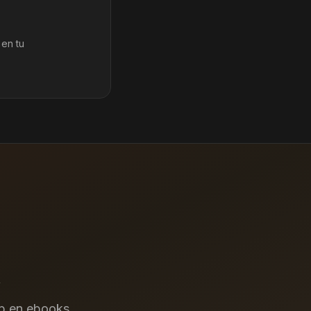
 en tu
b en ebooks.