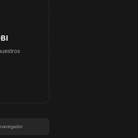
OBI
nuestros
l navegador