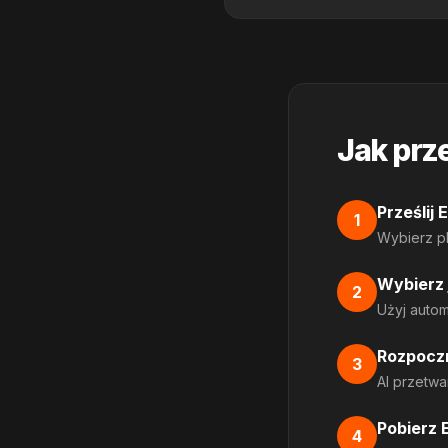
Jak prz
Prześlij
1
Wybierz pl
Wybierz 
2
Użyj autom
Rozpoczn
3
AI przetwa
Pobierz 
4