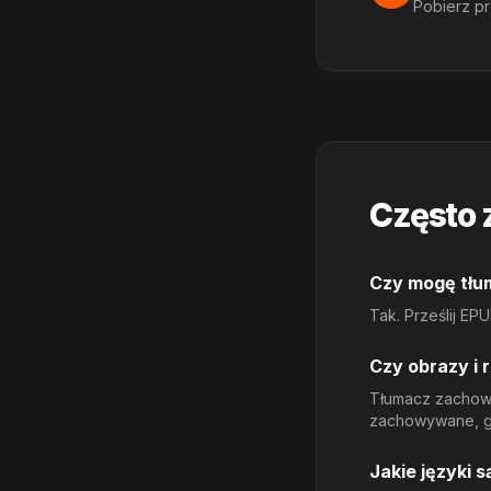
Pobierz pr
Często 
Czy mogę tłu
Tak. Prześlij EP
Czy obrazy i 
Tłumacz zachowuj
zachowywane, g
Jakie języki 