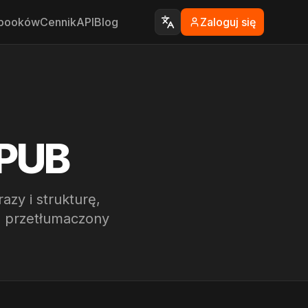
ebooków
Cennik
API
Blog
Zaloguj się
EPUB
zy i strukturę,
rz przetłumaczony