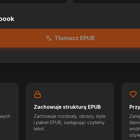
ebook
Tłumacz EPUB
Zachowuje strukturę EPUB
Prz
owych
Zachowuje rozdziały, obrazy, style
Zarej
i pakiet EPUB, zastępując czytelny
darm
tekst.
wodn
używ