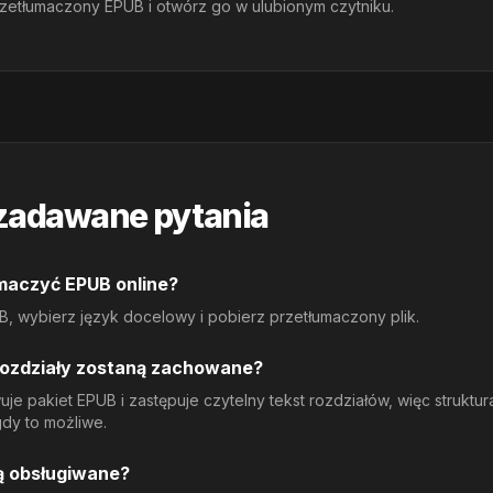
zetłumaczony EPUB i otwórz go w ulubionym czytniku.
zadawane pytania
maczyć EPUB online?
UB, wybierz język docelowy i pobierz przetłumaczony plik.
rozdziały zostaną zachowane?
e pakiet EPUB i zastępuje czytelny tekst rozdziałów, więc struktur
dy to możliwe.
są obsługiwane?