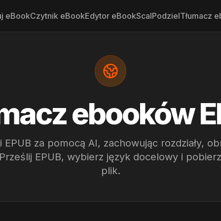
uj eBook
Czytnik eBook
Edytor eBook
Scal
Podziel
Tłumacz 
macz ebooków 
 EPUB za pomocą AI, zachowując rozdziały, obra
Prześlij EPUB, wybierz język docelowy i pobie
plik.