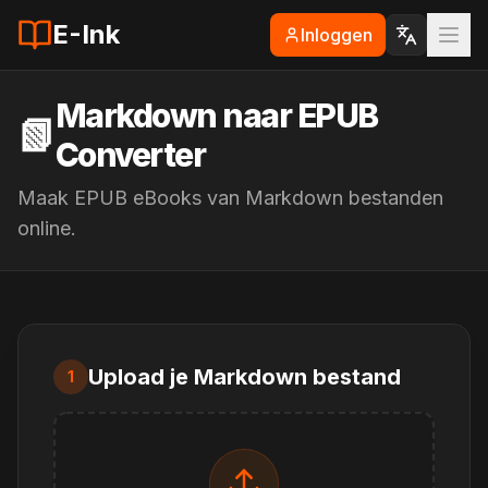
E-Ink
Inloggen
Markdown naar EPUB
📗
Converter
Maak EPUB eBooks van Markdown bestanden
online.
Upload je Markdown bestand
1