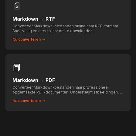
📄
Markdown
→
RTF
Converteer Markdown-bestanden online naar RTF-formaat.
Snel, veilig en direct klaar om te downloaden.
Nu converteren
📕
Markdown
→
PDF
Converteer Markdown-bestanden naar professioneel
opgemaakte PDF-documenten. Ondersteunt afbeeldingen,
tabellen, codeblokken en wiskunde.
Nu converteren