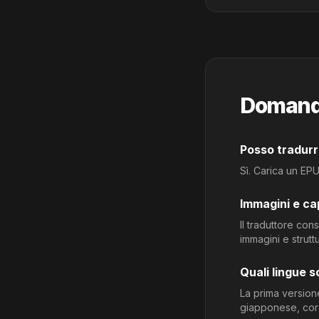
Domande
Posso tradurr
Sì. Carica un EPU
Immagini e ca
Il traduttore con
immagini e strutt
Quali lingue 
La prima version
giapponese, cor