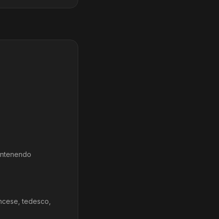
 mantenendo
ancese, tedesco,