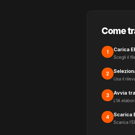
Come tr
Carica 
1
Scegli il f
Selezion
2
Usa il rile
Avvia tr
3
L’IA elabor
Scarica
4
Scarica l’E