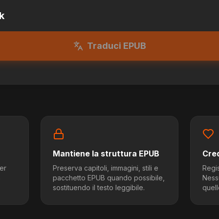
k
Traduci EPUB
Mantiene la struttura EPUB
Cred
per
Preserva capitoli, immagini, stili e
Regis
n
pacchetto EPUB quando possibile,
Nessu
sostituendo il testo leggibile.
quell