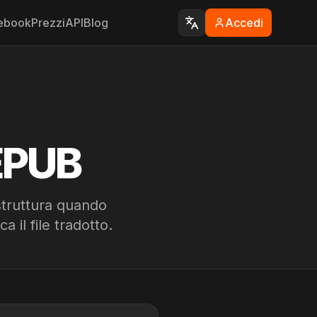
 ebook
Prezzi
API
Blog
Accedi
 EPUB
struttura quando
a il file tradotto.