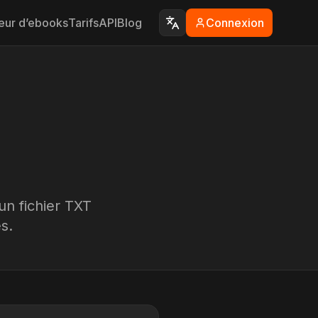
eur d’ebooks
Tarifs
API
Blog
Connexion
un fichier TXT
s.