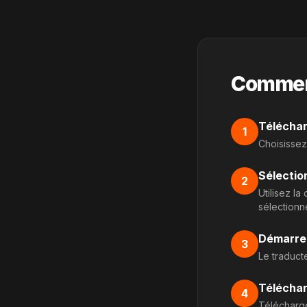
Comment
Télécha
1
Choisissez
Sélectio
2
Utilisez l
sélectionn
Démarrer
3
Le traducte
Télécha
4
Télécharge