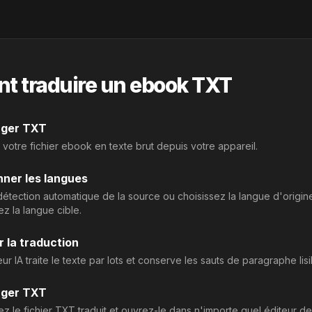
 traduire un ebook TXT
rger TXT
 votre fichier ebook en texte brut depuis votre appareil.
nner les langues
a détection automatique de la source ou choisissez la langue d'origin
ez la langue cible.
 la traduction
ur IA traite le texte par lots et conserve les sauts de paragraphe lisi
rger TXT
z le fichier TXT traduit et ouvrez-le dans n'importe quel éditeur de