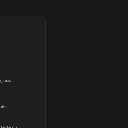
e, puis
bles.
 texte ou